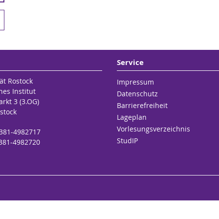
Service
ät Rostock
Impressum
hes Institut
Datenschutz
rkt 3 (3.OG)
Barrierefreiheit
stock
Lageplan
Vorlesungsverzeichnis
9 381-4982717
StudIP
 381-4982720