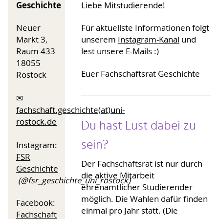
Geschichte
Liebe Mitstudierende!
Neuer
Für aktuellste Informationen folgt
Markt 3,
unserem
Instagram-Kanal
und
Raum 433
lest unsere E-Mails :)
18055
Euer Fachschaftsrat Geschichte
Rostock
✉
fachschaft.geschichte(at)uni-
Du hast Lust dabei zu
rostock.de
sein?
Instagram:
FSR
Der Fachschaftsrat ist nur durch
Geschichte
die aktive Mitarbeit
(@fsr_geschichte_uni_rostock)
ehrenamtlicher Studierender
möglich. Die Wahlen dafür finden
Facebook:
einmal pro Jahr statt. (Die
Fachschaft