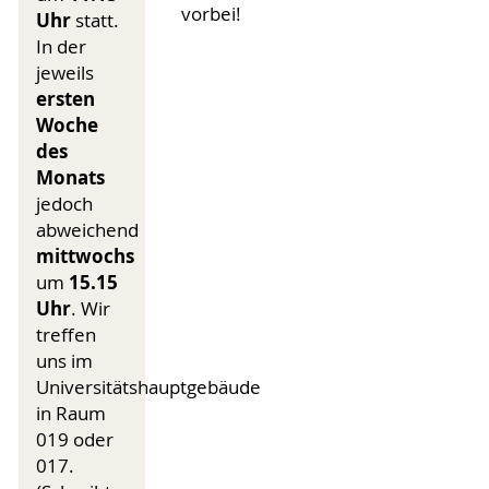
vorbei!
Uhr
statt.
In der
jeweils
ersten
Woche
des
Monats
jedoch
abweichend
mittwochs
15.15
um
Uhr
. Wir
treffen
uns im
Universitätshauptgebäude
in Raum
019 oder
017.