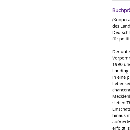
Buchpr
(Koopera
des Land
Deutschl
für poli
Der unte
Vorpomme
1990 und
Landtag 
in eine 
Lebensei
chancenr
Mecklen
sieben T
Einschät
hinaus m
aufmerks
erfolgt is