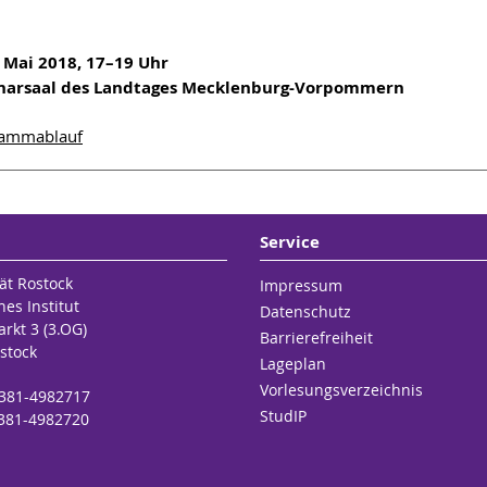
. Mai 2018, 17–19 Uhr
enarsaal des Landtages Mecklenburg-Vorpommern
rammablauf
Service
ät Rostock
Impressum
hes Institut
Datenschutz
rkt 3 (3.OG)
Barrierefreiheit
stock
Lageplan
Vorlesungsverzeichnis
9 381-4982717
StudIP
 381-4982720