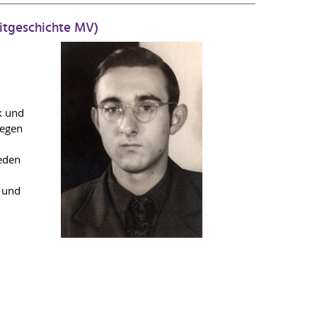
eitgeschichte MV)
k und
gegen
eden
D und