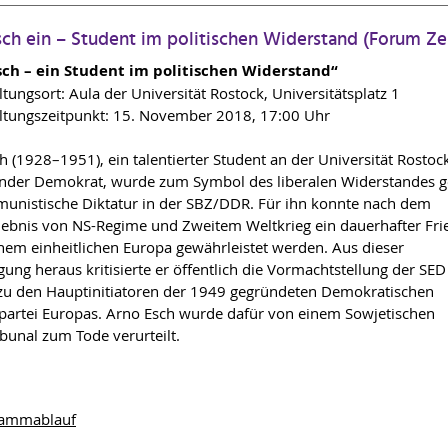
ch ein – Student im politischen Widerstand (Forum Z
sch – ein Student im politischen Widerstand“
ltungsort: Aula der Universität Rostock, Universitätsplatz 1
ltungszeitpunkt: 15. November 2018, 17:00 Uhr
h (1928–1951), ein talentierter Student an der Universität Rostoc
der Demokrat, wurde zum Symbol des liberalen Widerstandes 
unistische Diktatur in der SBZ/DDR. Für ihn konnte nach dem
ebnis von NS-Regime und Zweitem Weltkrieg ein dauerhafter Fri
inem einheitlichen Europa gewährleistet werden. Aus dieser
ung heraus kritisierte er öffentlich die Vormachtstellung der SE
zu den Hauptinitiatoren der 1949 gegründeten Demokratischen
spartei Europas. Arno Esch wurde dafür von einem Sowjetischen
ibunal zum Tode verurteilt.
rammablauf