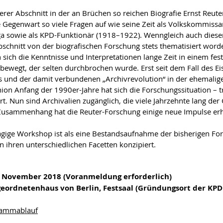
erer Abschnitt in der an Brüchen so reichen Biografie Ernst Reuter
ie Gegenwart so viele Fragen auf wie seine Zeit als Volkskommissa
a sowie als KPD-Funktionär (1918–1922). Wenngleich auch diese
schnitt von der biografischen Forschung stets thematisiert worde
 sich die Kenntnisse und Interpretationen lange Zeit in einem fes
ewegt, der selten durchbrochen wurde. Erst seit dem Fall des Ei
 und der damit verbundenen „Archivrevolution“ in der ehemalig
ion Anfang der 1990er-Jahre hat sich die Forschungssituation – t
rt. Nun sind Archivalien zugänglich, die viele Jahrzehnte lang de
usammenhang hat die Reuter-Forschung einige neue Impulse erh
ägige Workshop ist als eine Bestandsaufnahme der bisherigen F
in ihren unterschiedlichen Facetten konzipiert.
6. November 2018 (Voranmeldung erforderlich)
eordnetenhaus von Berlin, Festsaal (Gründungsort der KPD
rammablauf