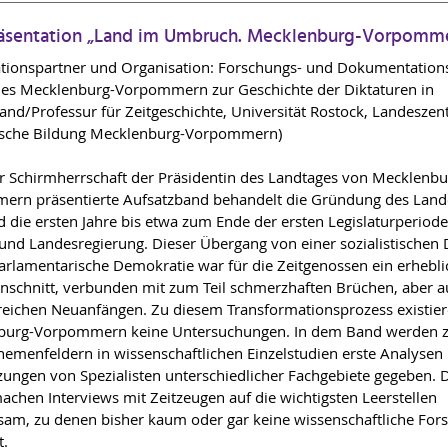
äsentation „Land im Umbruch. Mecklenburg-Vorpomm
tionspartner und Organisation: Forschungs- und Dokumentations
es Mecklenburg-Vorpommern zur Geschichte der Diktaturen in
and/Professur für Zeitgeschichte, Universität Rostock, Landeszen
tische Bildung Mecklenburg-Vorpommern)
r Schirmherrschaft der Präsidentin des Landtages von Mecklenbu
rn präsentierte Aufsatzband behandelt die Gründung des Land
 die ersten Jahre bis etwa zum Ende der ersten Legislaturperiod
und Landesregierung. Dieser Übergang von einer sozialistischen 
parlamentarische Demokratie war für die Zeitgenossen ein erhebli
nschnitt, verbunden mit zum Teil schmerzhaften Brüchen, aber 
eichen Neuanfängen. Zu diesem Transformationsprozess existier
burg-Vorpommern keine Untersuchungen. In dem Band werden 
hemenfeldern in wissenschaftlichen Einzelstudien erste Analysen
zungen von Spezialisten unterschiedlicher Fachgebiete gegeben. 
achen Interviews mit Zeitzeugen auf die wichtigsten Leerstellen
am, zu denen bisher kaum oder gar keine wissenschaftliche For
t.