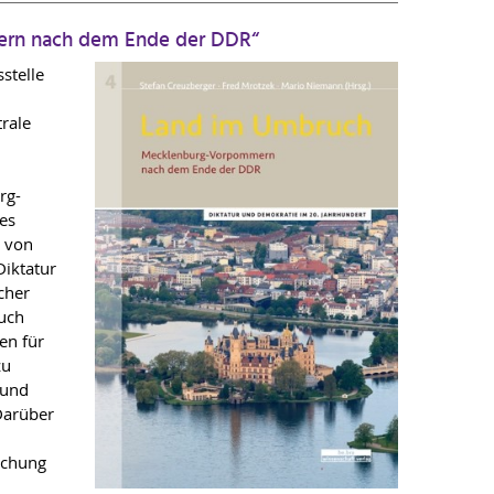
ern nach dem Ende der DDR“
stelle
trale
rg-
es
e von
Diktatur
cher
auch
en für
zu
 und
Darüber
schung