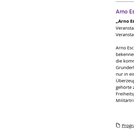
Arno Es
„Arno E
Veransta
Veransta
Arno Esc
bekennen
die komm
Grunderl
nur in e
Überzeug
gehörte 
Freiheit
Militärtr
Prog