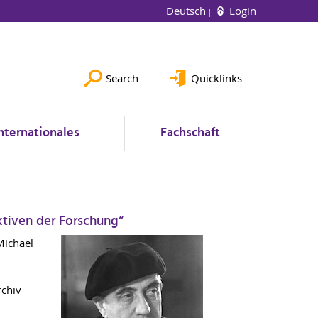
Deutsch
Login
Search
Quicklinks
nternationales
Fachschaft
tiven der Forschung“
Michael
rchiv