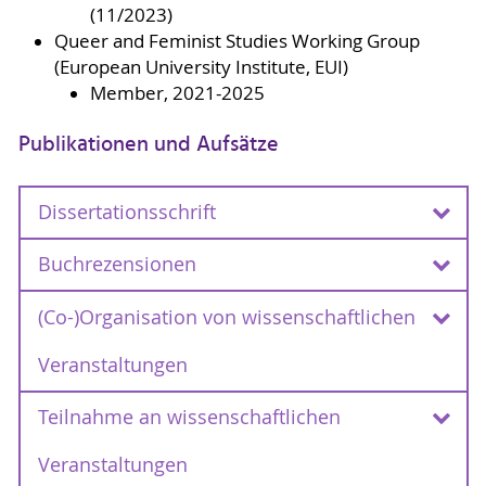
(11/2023)
Queer and Feminist Studies Working Group
(European University Institute, EUI)
Member, 2021-2025
Publikationen und Aufsätze
Dissertationsschrift
Buchrezensionen
Dissertationsschrift
Sadler, Cynthia. Women Loving Women in
(Co-)Organisation von wissenschaftlichen
Buchrezensionen
18th Century Paris. Figurations of Alterity. IT:
European University Institute, 2025.
Link
Sadler, Cynthia. ‘Hannah Halliwell, Art,
Veranstaltungen
Medicine, and Femininity: Visualising the
Morphine Addict in Paris, 1870–1914,
Teilnahme an wissenschaftlichen
(Co-)Organisation von wissenschaftlichen
Montreal, Canada: McGill-Queen’s University
Veranstaltungen
Press, 2024, 240 Pp., ISBN:
Veranstaltungen
10/03/2023, Workshop, New Histories of
9780228019909.’ Centaurus 67, no. 1 (1