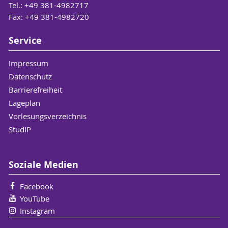
Tel.: +49 381-4982717
periodisation, EUI, Florenz, Vortragstitel:
Fax: +49 381-4982720
th
What is the 18
century?
28/10/2024, 18. Workshop Frauen- und
Service
Geschlechtergeschichte, queer and trans∗
affections. Freund∗innenschaft, Liebe,
Impressum
Eifersucht – Historische Perspektiven auf
Datenschutz
queere und trans∗ Emotionen, Universität
Barrierefreiheit
Wien, Vortragstitel: Frauenbriefe –
Lageplan
Emotionale Räume frau-fraulicher
Vorlesungsverzeichnis
Beziehungen.
StudIP
Soziale Medien
Facebook
YouTube
Instagram