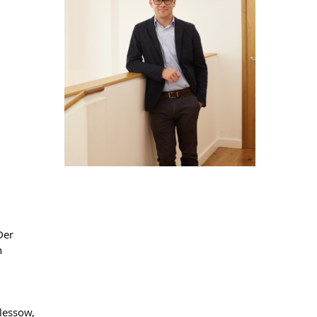
Der
n
Plessow,