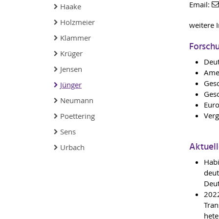
Email:
Haake
Holzmeier
weitere 
Klammer
Forsch
Krüger
Deut
Jensen
Amer
Gesc
Jünger
Gesc
Neumann
Euro
Verg
Poettering
Sens
Aktuel
Urbach
Habi
deut
Deut
2022
Tran
hete