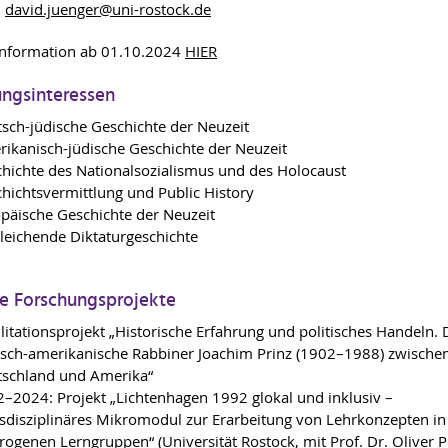
david.juenger
@uni-rostock
.de
Information ab 01.10.2024
HIER
ungsinteressen
sch-jüdische Geschichte der Neuzeit
ikanisch-jüdische Geschichte der Neuzeit
hichte des Nationalsozialismus und des Holocaust
hichtsvermittlung und Public History
päische Geschichte der Neuzeit
leichende Diktaturgeschichte
le Forschungsprojekte
litationsprojekt „Historische Erfahrung und politisches Handeln. 
sch-amerikanische Rabbiner Joachim Prinz (1902–1988) zwische
schland und Amerika“
–2024: Projekt „Lichtenhagen 1992 glokal und inklusiv –
sdisziplinäres Mikromodul zur Erarbeitung von Lehrkonzepten in
rogenen Lerngruppen“ (Universität Rostock, mit Prof. Dr. Oliver 