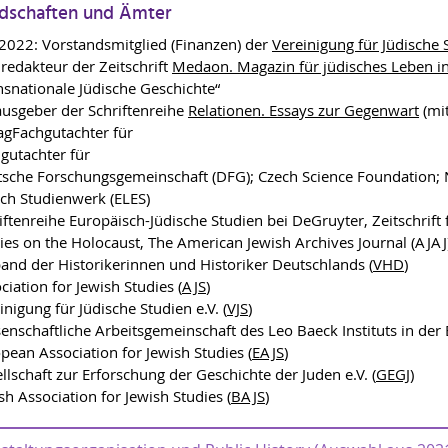
edschaften und Ämter
 2022: Vorstandsmitglied (Finanzen) der
Vereinigung für Jüdische S
redakteur der Zeitschrift
Medaon. Magazin für jüdisches Leben i
nsnationale Jüdische Geschichte“
usgeber der Schriftenreihe
Relationen. Essays zur Gegenwart
(mit
agFachgutachter für
gutachter für
sche Forschungsgemeinschaft (DFG); Czech Science Foundation; N
ich Studienwerk (ELES)
iftenreihe Europäisch-Jüdische Studien bei DeGruyter, Zeitschrift
ies on the Holocaust, The American Jewish Archives Journal (AJAJ)
and der Historikerinnen und Historiker Deutschlands (
VHD
)
ciation for Jewish Studies (
AJS
)
inigung für Jüdische Studien e.V. (
VJS
)
enschaftliche Arbeitsgemeinschaft des Leo Baeck Instituts in der
pean Association for Jewish Studies (
EAJS
)
llschaft zur Erforschung der Geschichte der Juden e.V. (
GEGJ
)
ish Association for Jewish Studies (
BAJS
)