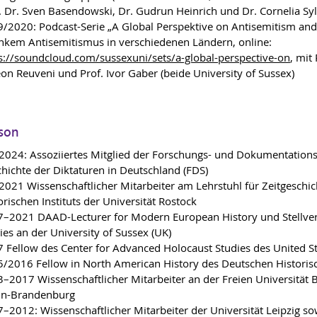
. Dr. Sven Basendowski, Dr. Gudrun Heinrich und Dr. Cornelia Syl
/2020: Podcast-Serie „A Global Perspektive on Antisemitism and 
inkem Antisemitismus in verschiedenen Ländern, online:
s://soundcloud.com/sussexuni/sets/a-global-perspective-on
, mit 
on Reuveni und Prof. Ivor Gaber (beide University of Sussex)
son
 2024: Assoziiertes Mitglied der Forschungs- und Dokumentatio
hichte der Diktaturen in Deutschland (FDS)
 2021 Wissenschaftlicher Mitarbeiter am Lehrstuhl für Zeitgeschi
orischen Instituts der Universität Rostock
–2021 DAAD-Lecturer for Modern European History und Stellvert
ies an der University of Sussex (UK)
 Fellow des Center for Advanced Holocaust Studies des United 
/2016 Fellow in North American History des Deutschen Historisc
–2017 Wissenschaftlicher Mitarbeiter an der Freien Universität 
in-Brandenburg
–2012: Wissenschaftlicher Mitarbeiter der Universität Leipzig 