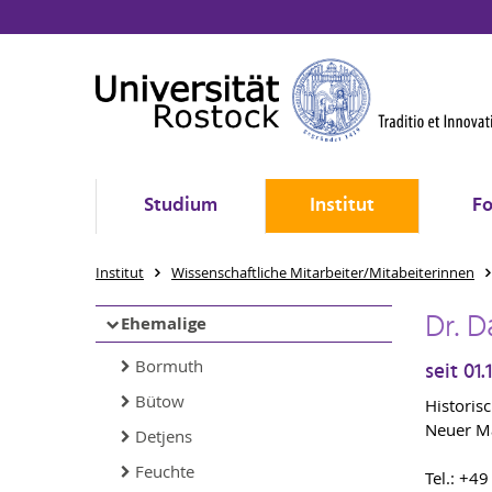
Studium
Institut
Fo
Institut
Wissenschaftliche Mitarbeiter/Mitabeiterinnen
Dr. D
Ehemalige
Bormuth
seit 01
Bütow
Historisc
Neuer Ma
Detjens
Feuchte
Tel.: +4