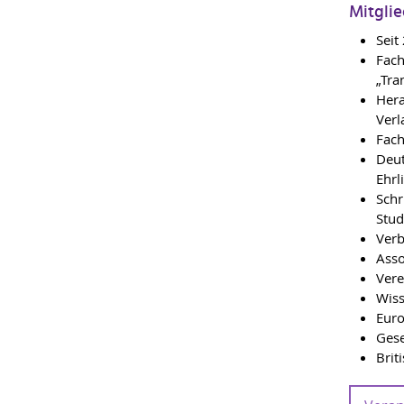
Mitgli
Seit
Fach
„Tra
Hera
Verl
Fach
Deut
Ehrl
Schr
Stud
Verb
Asso
Vere
Wiss
Euro
Gese
Brit