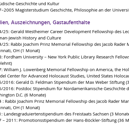
jüdische Geschichte und Kultur
–2005 Magisterstudium Geschichte, Philosophie an der Universit
ien, Auszeichnungen, Gastaufenthalte
/25: Gerald Westheimer Career Development Fellowship des Leo Ba
an-Jewish History and Culture
/25: Rabbi Joachim Prinz Memorial Fellowship des Jacob Rader M
innati, OH (1 Monat)
: Fordham University – New York Public Library Research Fellows
lehnt)
: William J. Lowenberg Memorial Fellowship on America, the Hol
el Center for Advanced Holocaust Studies, United States Holo
/2016: Gerald D. Feldman Stipendium der Max Weber Stiftung (
/2016: Postdoc Stipendium für Nordamerikanische Geschichte des
ington D.C. (6 Monate)
 : Rabbi Joachim Prinz Memorial Fellowship des Jacob Rader Mar
innati, OH (1 Monat)
: Landesgraduiertenstipendium des Freistaats Sachsen (3 Monat
 – 2011: Promotionsstipendium der Hans-Böckler-Stiftung (36 M