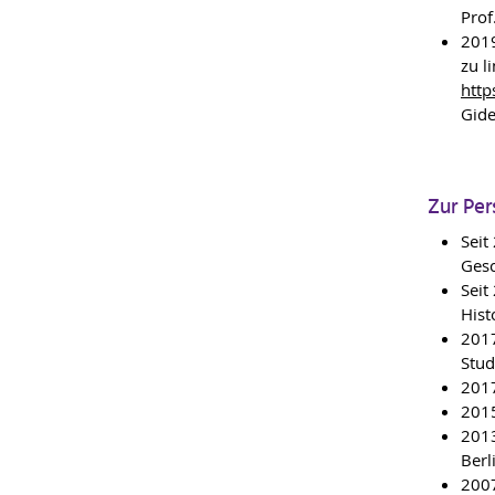
Prof
2019
zu l
http
Gide
Zur Per
Seit
Gesc
Seit
Hist
2017
Stud
2017
2015
2013
Berl
2007