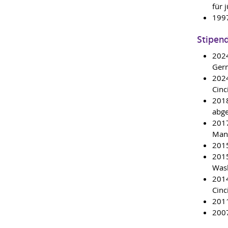
für 
1997
Stipend
2024
Germ
2024
Cinc
2018
abge
2017
Mand
2015
2015
Wash
2014
Cinc
2011
2007